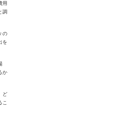
費用
と調
々の
出を
場
るか
、ど
るこ