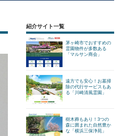
紹介サイト一覧
茅ヶ崎市でおすすめの
霊園物件が多数ある
「マルサン商会」
遠方でも安心！お墓掃
除の代行サービスもあ
る「川崎清風霊園」
樹木葬もあり！3つの
森に囲まれた自然豊か
な「横浜三保浄苑」