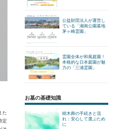
公益財団法人が運営し
ている「湘南公園墓地
茅ヶ崎霊園」
霊園全体が和風庭園！
本格的な日本庭園が魅
力の「三浦霊園」
お墓の基礎知識
また
樹木葬の手続きと流
れ：安心して選ぶため
特定
に
がそ