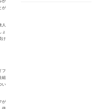
ルが
とが
故人
しょ
続け
イフ
仕組
つい
フが
。供