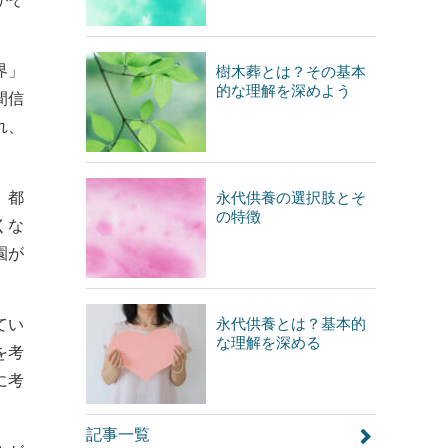
界」
樹木葬とは？その基本
的な理解を深めよう
間信
れ、
、都
永代供養の選択肢とそ
の特徴
くな
園が
永代供養とは？基本的
てい
な理解を深める
を考
に考
記事一覧