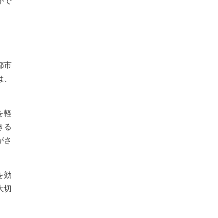
がで
都市
は、
を軽
きる
がさ
を効
大切