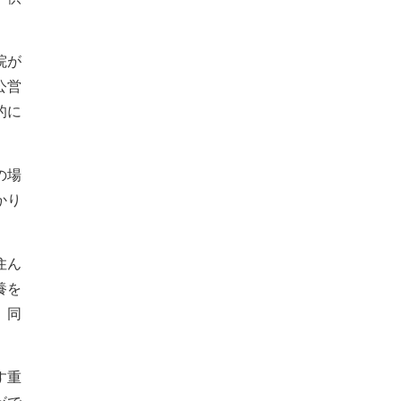
。
院が
公営
的に
の場
かり
住ん
養を
、同
す重